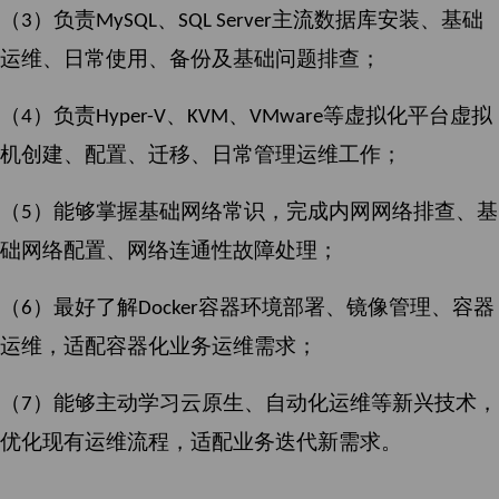
（
）
负责
、
主流数据库安装、基础
3
MySQL
SQL Server
运维、日常使用、备份及基础问题排查；
（
）
负责
、
、
等虚拟化平台虚拟
4
Hyper-V
KVM
VMware
机创建、配置、迁移、日常管理运维工作；
（
）能够
掌握基础网络常识，完成内网网络排查、基
5
础网络配置、网络连通性故障处理；
（
）最好了解
容器环境部署、镜像管理、容器
6
Docker
运维，适配容器化业务运维需求；
（
）能够
主动学习云原生、自动化运维等新兴技术，
7
优化现有运维流程，适配业务迭代新需求。