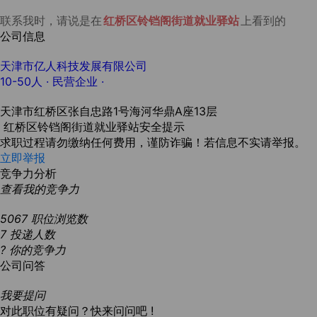
联系我时，请说是在
红桥区铃铛阁街道就业驿站
上看到的
公司信息
天津市亿人科技发展有限公司
10-50人
· 民营企业 ·
天津市红桥区张自忠路1号海河华鼎A座13层
红桥区铃铛阁街道就业驿站安全提示
求职过程请勿缴纳任何费用，谨防诈骗！若信息不实请举报。
立即举报
竞争力分析
查看我的竞争力
5067
职位浏览数
7
投递人数
?
你的竞争力
公司问答
我要提问
对此职位有疑问？快来问问吧 !