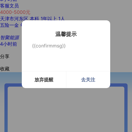
客服文员
4000-5000元
天津市河东区
本科
1年以上
1人
五险一金
年终奖金
法定节假日
温馨提示
智聚能源
4小时前
{{confirmmsg}}
分享
收藏
放弃提醒
去关注
开通微信提醒